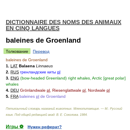
DICTIONNAIRE DES NOMS DES ANIMAUX
EN CINQ LANGUES
baleines de Groenland
Толкование
Перевод
baleines de Groenland
1.
LAT
Balaena
Linnaeus
2.
RUS
гренландские киты
pl
3.
ENG
(bow-headed Greenland) right whales, Arctic [great polar]
whales
4.
DEU
Grönlandwale
pl
, Riesenglattwale
pl
, Nordwale
pl
5.
FRA
baleines
pl
de Groenland
Пятиязычный словарь названий животных. Млекопитающие. — М.: Русский
язык
.
Под общей редакцией акад. В. Е. Соколова
.
1984
.
Игры ⚽
Нужен реферат?