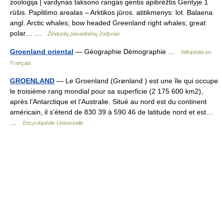
zoologija | vardynas taksono rangas gentis apibrėžtis Gentyje 1
rūšis. Paplitimo arealas – Arktikos jūros. atitikmenys: lot. Balaena
angl. Arctic whales; bow headed Greenland right whales; great
polar… …
Žinduolių pavadinimų žodynas
Groenland oriental
— Géographie Démographie …
Wikipédia en
Français
GROENLAND
— Le Groenland (Grønland ) est une île qui occupe
le troisième rang mondial pour sa superficie (2 175 600 km2),
après l’Antarctique et l’Australie. Situé au nord est du continent
américain, il s’étend de 830 39 à 590 46 de latitude nord et est…
…
Encyclopédie Universelle